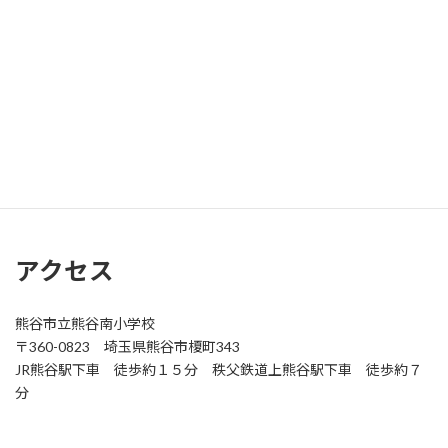
本校の校章にある「南」の文字は「
幸
」という文字が強調された
デザインになっています。
アクセス
熊谷市立熊谷南小学校
〒360-0823 埼玉県熊谷市榎町343
JR熊谷駅下車 徒歩約１５分 秩父鉄道上熊谷駅下車 徒歩約７
分