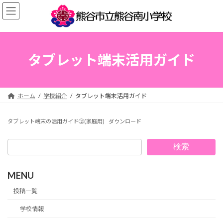
コ
ナ
ン
ビ
テ
ゲ
ン
ー
ツ
シ
へ
ョ
タブレット端末活用ガイド
ス
ン
キ
に
ッ
移
プ
動
ホーム
学校紹介
タブレット端末活用ガイド
タブレット端末の活用ガイド②(家庭用)
ダウンロード
検索
MENU
投稿一覧
学校情報