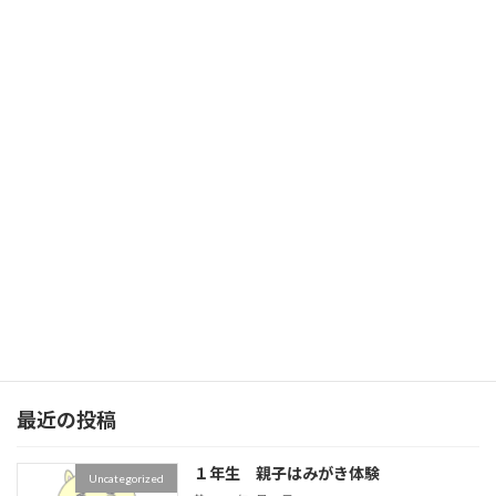
防犯メール
月に1回配信中。
ノーメディアデーに配信します。
緊急災害時にも配信します。
tetoruの登録をお願いします。
PTAからのお知らせ
ベルマークやアルミ缶回収に
ご協力をお願いします。
旧HPはこちら！
最近の投稿
１年生 親子はみがき体験
Uncategorized